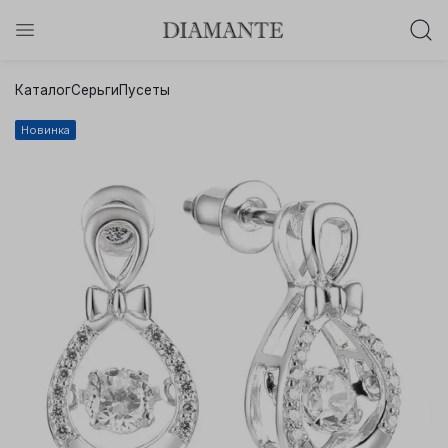
Баслет с бриллиантом в подарок!
Каталог
Серьги
Пусеты
Осталось:
0
0
0
0
:
:
:
Новинка
дней
часов
минут
секунд
Хочу!