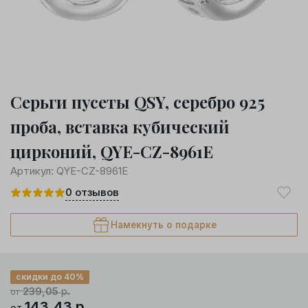
Серьги пусеты QSY, серебро 925
проба, вставка кубический
цирконий, QYE-CZ-8961E
Артикул:
QYE-CZ-8961E
0
отзывов
Намекнуть о подарке
скидки до 40%
239,05
р.
от
143,43
р.
от