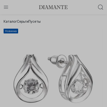
Баслет с бриллиантом в подарок!
Каталог
Серьги
Пусеты
Осталось:
0
0
0
0
:
:
:
Новинка
дней
часов
минут
секунд
Хочу!