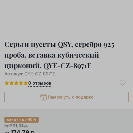
Серьги пусеты QSY, серебро 925
проба, вставка кубический
цирконий, QYE-CZ-8971E
Артикул:
QYE-CZ-8971E
0
отзывов
Намекнуть о подарке
скидки до 40%
291,31
р.
от
174,79
р.
от