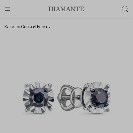
Баслет с бриллиантом в подарок!
Каталог
Серьги
Пусеты
Осталось:
0
0
0
0
:
:
:
дней
часов
минут
секунд
Хочу!