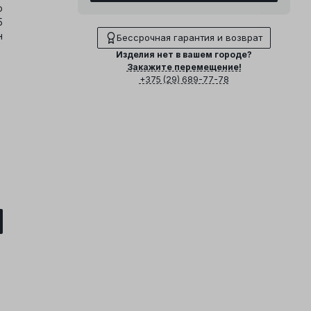
о
5
н
Бессрочная гарантия и возврат
Изделия нет в вашем городе?
Закажите перемещение!
+375 (29) 689-77-78