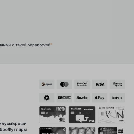
*
нными с такой обработкой
и
Бусы
Броши
ебро
Футляры