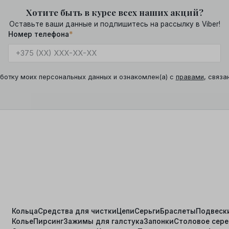
Хотите быть в курсе всех наших акций?
Оставьте ваши данные и подпишитесь на рассылку в Viber!
Номер телефона
*
ботку моих персональных данных и ознакомлен(а) с
правами
, связа
Кольца
Средства для чистки
Цепи
Серьги
Браслеты
Подвеск
Колье
Пирсинг
Зажимы для галстука
Запонки
Столовое сер
я