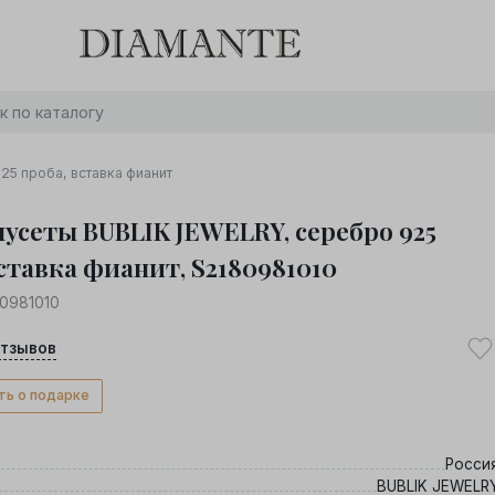
Баслет с бриллиантом в подарок! Осталось:
0
0
0
0
:
:
:
дней
часов
минут
секунд
Хочу!
25 проба, вставка фианит
пусеты BUBLIK JEWELRY, серебро 925
ставка фианит, S2180981010
0981010
тзывов
ть о подарке
Росси
BUBLIK JEWELR