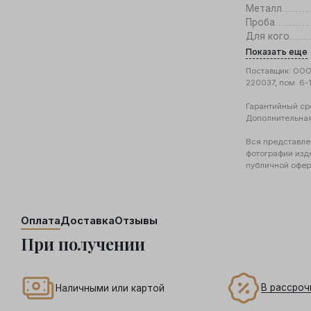
Металл
Проба
Для кого
Показать еще
Поставщик: ООО 
220037, пом. 6-
Гарантийный ср
Дополнительна
Вся представле
фотографии изд
публичной офер
Оплата
Доставка
Отзывы
При получении
В рассроч
Наличными или картой