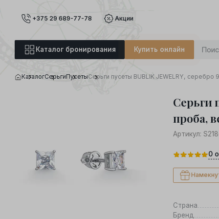
+375 29 689-77-78
Акции
Каталог бронирования
Купить онлайн
Каталог
Серьги
Пусеты
Серьги пусеты BUBLIK JEWELRY, серебро 9
Серьги 
проба, в
Артикул:
S218
0
о
Намекну
Страна
Бренд