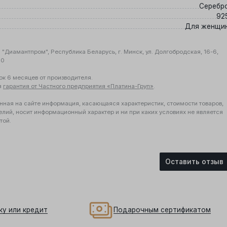
Серебр
92
Для женщи
"Диамантпром", Республика Беларусь, г. Минск, ул. Долгобродская, 16-6,
10
ок 6 месяцев от производителя.
я
гарантия от Частного предприятия «Платина-Груп»
.
нная на сайте информация, касающаяся характеристик, стоимости товаров,
елий, носит информационный характер и ни при каких условиях не является
той.
Оставить отзыв
ку или кредит
Подарочным сертификатом