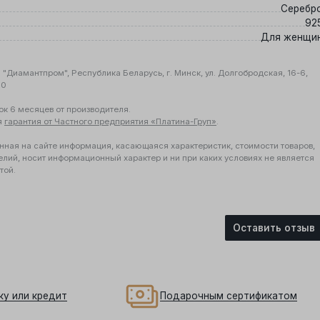
Серебр
92
Для женщи
"Диамантпром", Республика Беларусь, г. Минск, ул. Долгобродская, 16-6,
10
ок 6 месяцев от производителя.
я
гарантия от Частного предприятия «Платина-Груп»
.
нная на сайте информация, касающаяся характеристик, стоимости товаров,
елий, носит информационный характер и ни при каких условиях не является
той.
Оставить отзыв
ку или кредит
Подарочным сертификатом