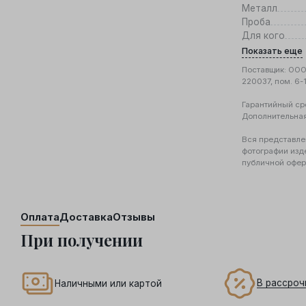
Металл
Проба
Для кого
Показать еще
Поставщик: ООО 
220037, пом. 6-
Гарантийный ср
Дополнительна
Вся представле
фотографии изд
публичной офер
Оплата
Доставка
Отзывы
При получении
В рассроч
Наличными или картой