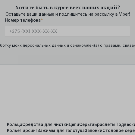
Хотите быть в курсе всех наших акций?
Оставьте ваши данные и подпишитесь на рассылку в Viber!
Номер телефона
*
ботку моих персональных данных и ознакомлен(а) с
правами
, связа
Кольца
Средства для чистки
Цепи
Серьги
Браслеты
Подвеск
Колье
Пирсинг
Зажимы для галстука
Запонки
Столовое сер
я