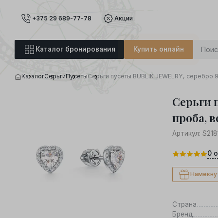
+375 29 689-77-78
Акции
Каталог бронирования
Купить онлайн
Каталог
Серьги
Пусеты
Серьги пусеты BUBLIK JEWELRY, серебро 9
Серьги 
проба, в
Артикул:
S218
0
о
Намекну
Страна
Бренд