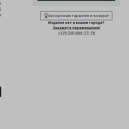
о
5
н
Бессрочная гарантия и возврат
Изделия нет в вашем городе?
Закажите перемещение!
+375 (29) 689-77-78