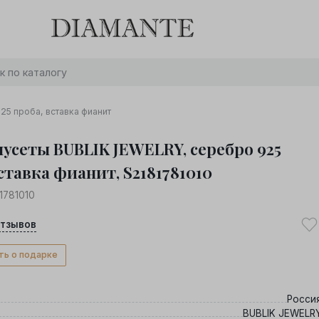
Баслет с бриллиантом в подарок! Осталось:
0
0
0
0
:
:
:
дней
часов
минут
секунд
Хочу!
25 проба, вставка фианит
пусеты BUBLIK JEWELRY, серебро 925
ставка фианит, S2181781010
1781010
тзывов
ть о подарке
Росси
BUBLIK JEWELR