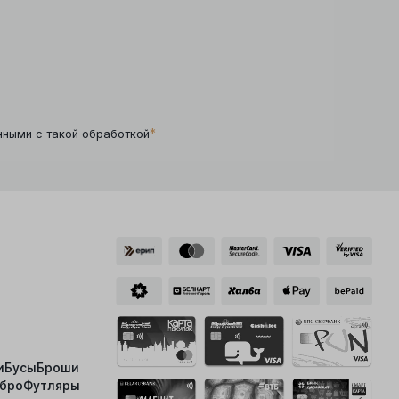
*
нными с такой обработкой
и
Бусы
Броши
ебро
Футляры