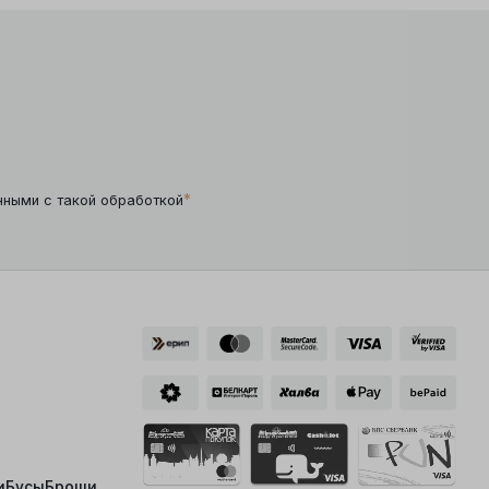
*
нными с такой обработкой
и
Бусы
Броши