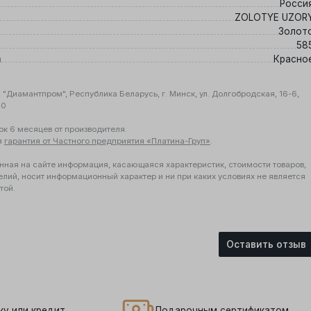
Росси
ZOLOTYE UZOR
Золот
58
а
Красно
"Диамантпром", Республика Беларусь, г. Минск, ул. Долгобродская, 16-6,
10
ок 6 месяцев от производителя.
я
гарантия от Частного предприятия «Платина-Груп»
.
нная на сайте информация, касающаяся характеристик, стоимости товаров,
елий, носит информационный характер и ни при каких условиях не является
той.
Оставить отзыв
ку или кредит
Подарочным сертификатом