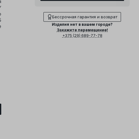
я
Y
о
Бессрочная гарантия и возврат
5
Изделия нет в вашем городе?
е
Закажите перемещение!
+375 (29) 689-77-78