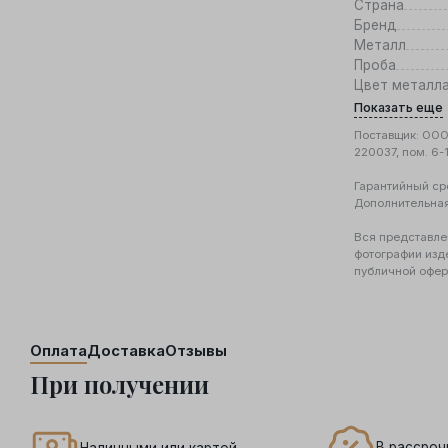
Страна
Бренд
Металл
Проба
Цвет металл
Показать еще
Поставщик: ООО 
220037, пом. 6-
Гарантийный ср
Дополнительна
Вся представле
фотографии изд
публичной офер
Оплата
Доставка
Отзывы
При получении
В рассроч
Наличными или картой