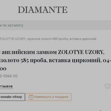
Баслет с бриллиантом в подарок! Осталось:
0
0
0
0
:
:
:
дней
часов
минут
секунд
Хочу!
 ZOLOTYE UZORY, красное золото 585 проба, вставка цирконий
с английским замком ZOLOTYE UZORY,
золото 585 проба, вставка цирконий, 04
-00
2-0944-00
тзывов
 онлайн-обзор
Намекнуть о подарке