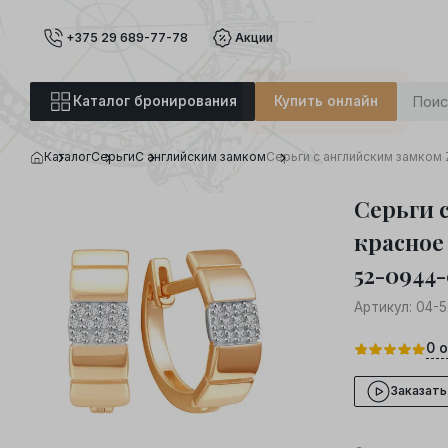
+375 29 689-77-78
Акции
Каталог бронирования
Купить онлайн
Каталог
Серьги
С английским замком
Серьги с английским замком
Серьги 
красное 
52-0944
Артикул:
04-5
0
о
Заказать