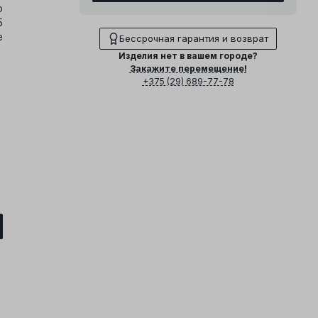
о
5
е
Бессрочная гарантия и возврат
Изделия нет в вашем городе?
Закажите перемещение!
+375 (29) 689-77-78