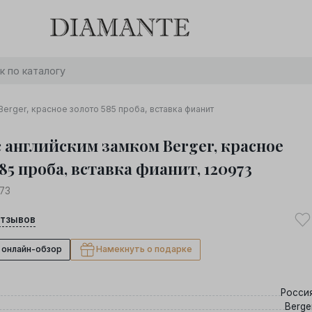
Баслет с бриллиантом в подарок! Осталось:
0
0
0
0
:
:
:
дней
часов
минут
секунд
Хочу!
Berger, красное золото 585 проба, вставка фианит
с английским замком Berger, красное
85 проба, вставка фианит, 120973
73
тзывов
 онлайн-обзор
Намекнуть о подарке
Росси
Berge