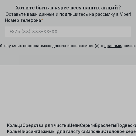
Хотите быть в курсе всех наших акций?
Оставьте ваши данные и подпишитесь на рассылку в Viber!
Номер телефона
*
ботку моих персональных данных и ознакомлен(а) с
правами
, связа
Кольца
Средства для чистки
Цепи
Серьги
Браслеты
Подвеск
Колье
Пирсинг
Зажимы для галстука
Запонки
Столовое сер
я