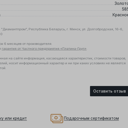
Золот
58
а
Красно
"Диамантпром", Республика Беларусь, г. Минск, ул. Долгобродская, 16-6,
10
ок 6 месяцев от производителя.
я
гарантия от Частного предприятия «Платина-Груп»
.
нная на сайте информация, касающаяся характеристик, стоимости товаров,
елий, носит информационный характер и ни при каких условиях не является
той.
Оставить отзыв
ку или кредит
Подарочным сертификатом