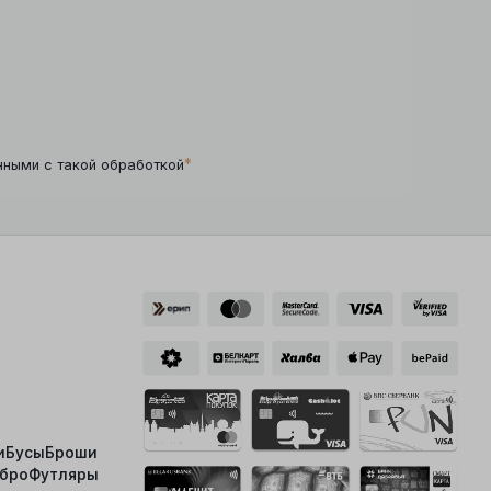
*
нными с такой обработкой
и
Бусы
Броши
ебро
Футляры