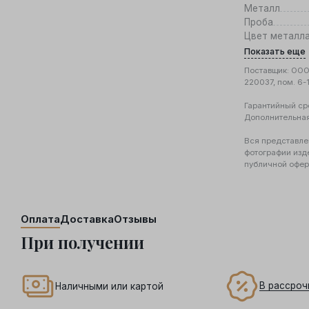
Металл
Проба
Цвет металл
Показать еще
Поставщик: ООО 
220037, пом. 6-
Гарантийный ср
Дополнительна
Вся представле
фотографии изд
публичной офер
Оплата
Доставка
Отзывы
При получении
В рассроч
Наличными или картой