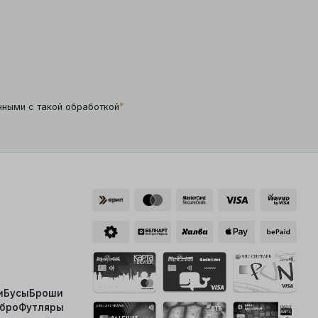
*
нными с такой обработкой
и
Бусы
Броши
ебро
Футляры