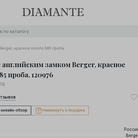
Баслет с бриллиантом в подарок! Осталось:
0
0
0
0
:
:
:
дней
часов
минут
секунд
Хочу!
Berger, красное золото 585 проба
с английским замком Berger, красное
85 проба, 120976
76
тзывов
 онлайн-обзор
Намекнуть о подарке
Росси
Berge