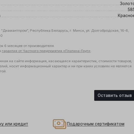
Золот
58
а
Красно
"Диамантпром", Республика Беларусь, г. Минск, ул. Долгобродская, 16-6,
10
ок 6 месяцев от производителя.
я
гарантия от Частного предприятия «Платина-Груп»
.
нная на сайте информация, касающаяся характеристик, стоимости товаров,
елий, носит информационный характер и ни при каких условиях не является
той.
Оставить отзыв
ку или кредит
Подарочным сертификатом