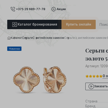
+375 29 689-77-78
Акции
Каталог бронирования
Купить онлайн
Каталог
Серьги
С английским замком
Серьги с английским замком 
Серьги 
Новинка
золото 5
Артикул:
1209
0
о
Заказать
Страна
Бренд