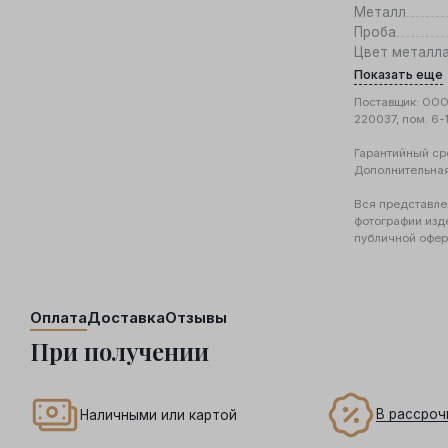
Металл
Проба
Цвет металл
Показать еще
Поставщик: ООО 
220037, пом. 6-
Гарантийный ср
Дополнительна
Вся представле
фотографии изд
публичной офер
Оплата
Доставка
Отзывы
При получении
В рассроч
Наличными или картой