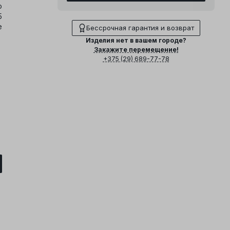
о
5
е
Бессрочная гарантия и возврат
Изделия нет в вашем городе?
Закажите перемещение!
+375 (29) 689-77-78