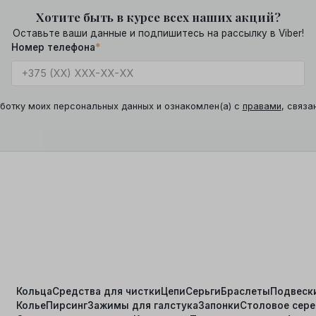
Хотите быть в курсе всех наших акций?
Оставьте ваши данные и подпишитесь на рассылку в Viber!
Номер телефона
*
ботку моих персональных данных и ознакомлен(а) с
правами
, связа
Кольца
Средства для чистки
Цепи
Серьги
Браслеты
Подвеск
Колье
Пирсинг
Зажимы для галстука
Запонки
Столовое сер
я