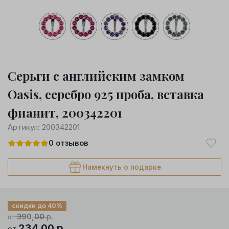
Серьги с английским замком
Oasis, серебро 925 проба, вставка
фианит, 200342201
Артикул:
200342201
0
отзывов
Намекнуть о подарке
скидки до 40%
390,00
р.
от
234,00
р.
от