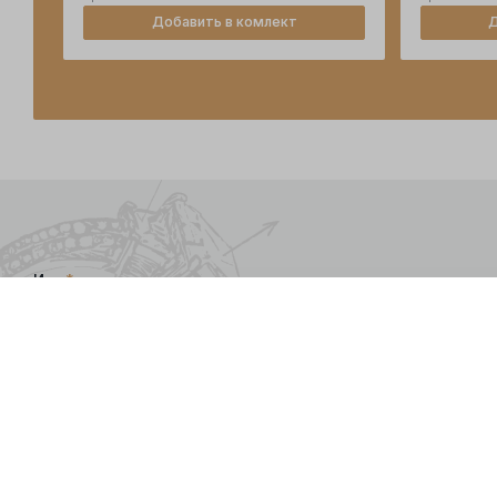
Добавить в комлект
Д
Имя
*
Я даю
согласие
на обра