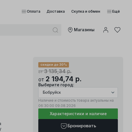
Оплата
Доставка
Скупка и обмен
Ещё
Mагазины
скидки до 30%
3 135,34
р.
от
2 194,74
р.
от
Выберите город:
Наличие и стоимость товара актуальны на
06:30:00
09.08.2026
Характеристики и наличие
я
Бронировать
V