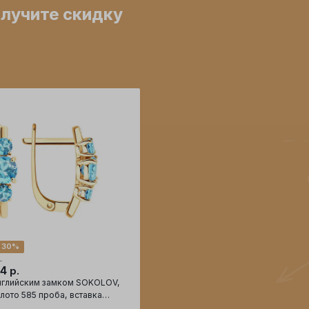
олучите скидку
 30%
.
74
р.
нглийским замком SOKOLOV,
лото 585 проба, вставка