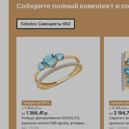
Соберите полный комплект и п
Sokolov Самоцветы 662
скидки до 30%
скидки до
1 952,01
3 135,34
р.
р
от
от
1 366,41
2 194,
р.
от
от
Кольцо декоративное SOKOLOV,
Серьги с а
красное золото 585 проба, вставка
красное зо
фианит
Арт.
717374
фианит
Арт.
729360