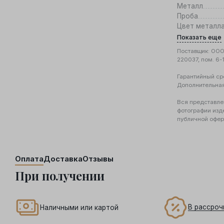
Металл
Проба
Цвет металл
Показать еще
Поставщик: ООО 
220037, пом. 6-
Гарантийный ср
Дополнительна
Вся представле
фотографии изд
публичной офер
Оплата
Доставка
Отзывы
При получении
В рассроч
Наличными или картой