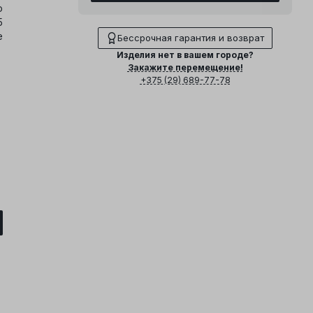
о
5
е
Бессрочная гарантия и возврат
Изделия нет в вашем городе?
Закажите перемещение!
+375 (29) 689-77-78