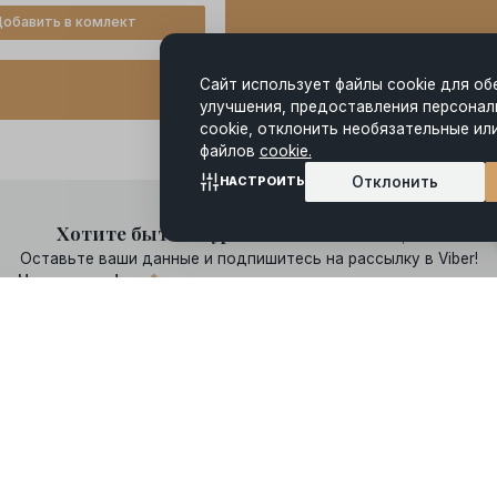
обавить в комлект
Сайт использует файлы cookie для об
улучшения, предоставления персонал
cookie, отклонить необязательные ил
файлов
cookie.
Отклонить
НАСТРОИТЬ
Хотите быть в курсе всех наших акций?
Оставьте ваши данные и подпишитесь на рассылку в Viber!
Номер телефона
*
ботку моих персональных данных и ознакомлен(а) с
правами
, связа