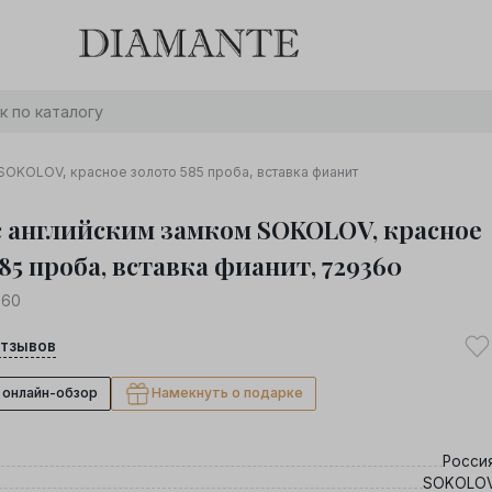
Баслет с бриллиантом в подарок! Осталось:
0
0
0
0
:
:
:
дней
часов
минут
секунд
Хочу!
SOKOLOV, красное золото 585 проба, вставка фианит
с английским замком SOKOLOV, красное
85 проба, вставка фианит, 729360
360
тзывов
 онлайн-обзор
Намекнуть о подарке
Росси
SOKOLO