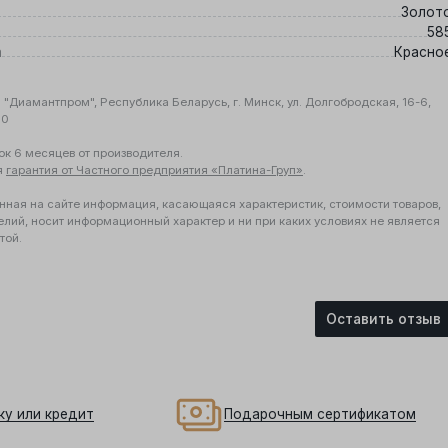
Золот
58
а
Красно
"Диамантпром", Республика Беларусь, г. Минск, ул. Долгобродская, 16-6,
10
ок 6 месяцев от производителя.
я
гарантия от Частного предприятия «Платина-Груп»
.
нная на сайте информация, касающаяся характеристик, стоимости товаров,
елий, носит информационный характер и ни при каких условиях не является
той.
Оставить отзыв
ку или кредит
Подарочным сертификатом