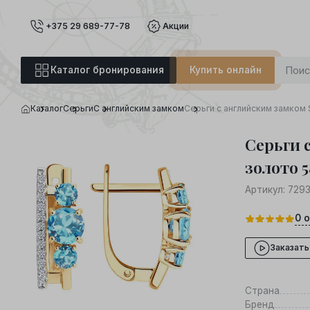
+375 29 689-77-78
Акции
Каталог бронирования
Купить онлайн
Каталог
Серьги
С английским замком
Серьги с английским замком 
Серьги 
золото 5
Артикул:
729
0
о
Заказать
Страна
Бренд