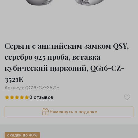
Серьги с английским замком QSY,
серебро 925 проба, вставка
кубический цирконий, QG16-CZ-
3521E
Артикул:
QG16-CZ-3521E
0
отзывов
Намекнуть о подарке
скидки до 40%