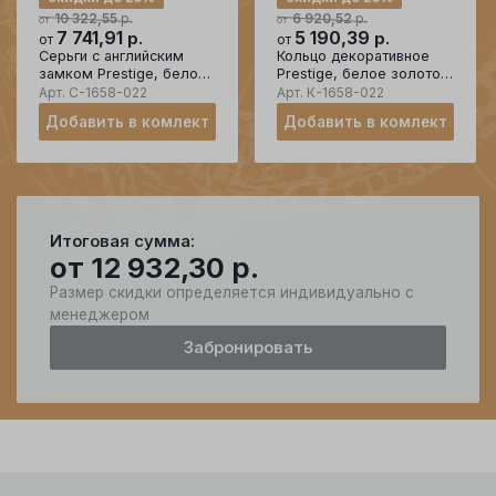
р.
р.
10 322,55
6 920,52
от
от
7 741,91
р.
5 190,39
р.
от
от
Серьги с английским
Кольцо декоративное
замком Prestige, белое
Prestige, белое золото
золото 585 проба,
585 проба, вставка
Арт.
С-1658-022
Арт.
К-1658-022
вставка сапфир
бриллиант/сапфир
Добавить в комлект
Добавить в комлект
Итоговая сумма:
от
12 932,30
р.
Размер скидки определяется индивидуально с
менеджером
Забронировать