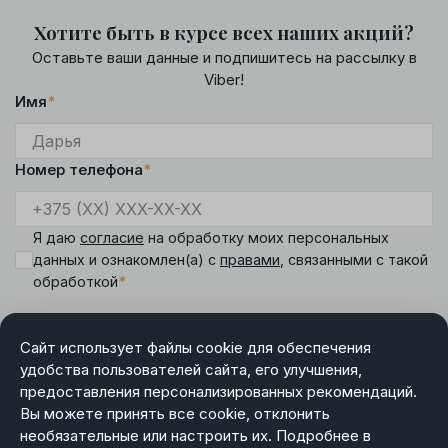
Хотите быть в курсе всех наших акций?
Оставьте ваши данные и подпишитесь на рассылку в
Viber!
Имя
*
Номер телефона
*
Я даю
согласие
на обработку моих персональных
данных и ознакомлен(а) с
правами
, связанными с такой
*
обработкой
Сайт использует файлы cookie для обеспечения
удобства пользователей сайта, его улучшения,
предоставления персонализированных рекомендаций.
DIAMANTE
Вы можете принять все cookie, отклонить
Режим работы менеджера интернет-магазина:
необязательные или настроить их. Подробнее в
пн-чт 9.00-18.00, пт 9.00-17.00, сб-вс выходной.