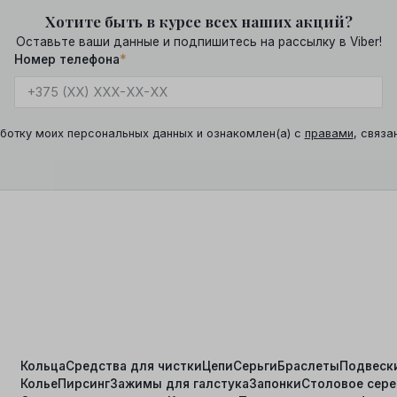
Хотите быть в курсе всех наших акций?
Оставьте ваши данные и подпишитесь на рассылку в Viber!
Номер телефона
*
ботку моих персональных данных и ознакомлен(а) с
правами
, связа
Кольца
Средства для чистки
Цепи
Серьги
Браслеты
Подвеск
Колье
Пирсинг
Зажимы для галстука
Запонки
Столовое сер
я