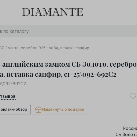
Баслет с бриллиантом в подарок! Осталось:
0
0
0
0
:
:
:
дней
часов
минут
секунд
Хочу!
СБ Золото, серебро 925 проба, вставка сапфир
с английским замком СБ Золото, серебро
а, вставка сапфир, сг-25\092-692С2
5\092-692С2
тзывов
 онлайн-обзор
Намекнуть о подарке
Росси
СБ Золот