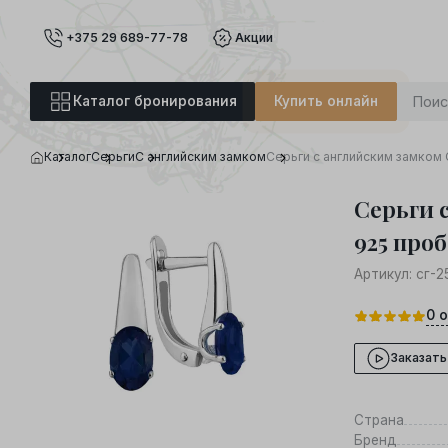
+375 29 689-77-78
Акции
Каталог бронирования
Купить онлайн
Каталог
Серьги
С английским замком
Серьги с английским замком 
Серьги 
925 проб
Артикул:
сг-2
0
о
Заказать
Страна
Бренд