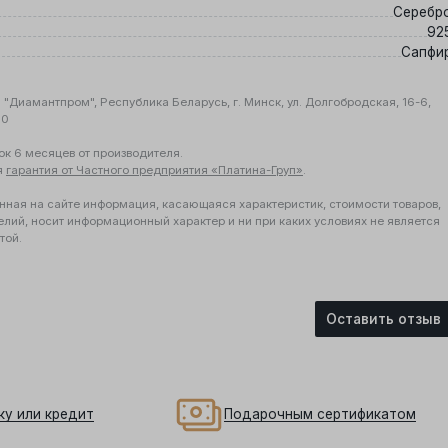
Серебр
92
Сапфи
"Диамантпром", Республика Беларусь, г. Минск, ул. Долгобродская, 16-6,
10
ок 6 месяцев от производителя.
я
гарантия от Частного предприятия «Платина-Груп»
.
нная на сайте информация, касающаяся характеристик, стоимости товаров,
елий, носит информационный характер и ни при каких условиях не является
той.
Оставить отзыв
ку или кредит
Подарочным сертификатом