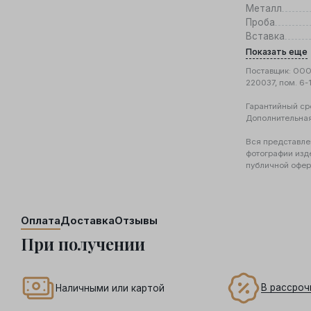
Металл
Проба
Вставка
Показать еще
Поставщик: ООО 
220037, пом. 6-
Гарантийный ср
Дополнительна
Вся представле
фотографии изд
публичной офер
Оплата
Доставка
Отзывы
При получении
В рассроч
Наличными или картой