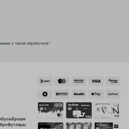
*
нными с такой обработкой
и
Бусы
Броши
ебро
Футляры