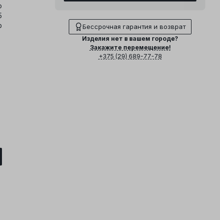
о
5
р
Бессрочная гарантия и возврат
Изделия нет в вашем городе?
Закажите перемещение!
+375 (29) 689-77-78