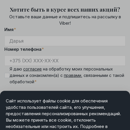
Хотите быть в курсе всех наших акций?
Оставьте ваши данные и подпишитесь на рассылку в
Viber!
Имя
*
Номер телефона
*
Я даю
согласие
на обработку моих персональных
данных и ознакомлен(а) с
правами
, связанными с такой
*
обработкой
Сайт использует файлы cookie для обеспечения
удобства пользователей сайта, его улучшения,
предоставления персонализированных рекомендаций.
DIAMANTE
Вы можете принять все cookie, отклонить
Режим работы менеджера интернет-магазина:
необязательные или настроить их. Подробнее в
пн-чт 9.00-18.00, пт 9.00-17.00, сб-вс выходной.