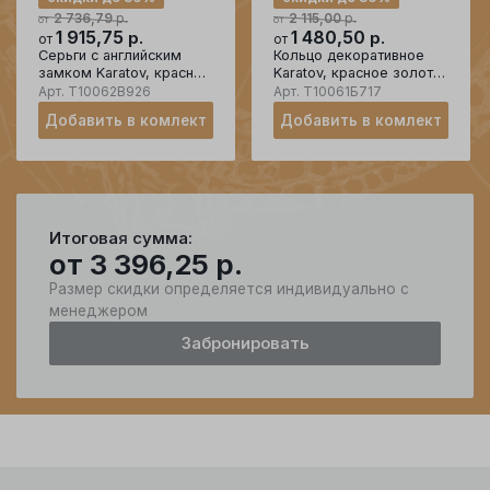
р.
р.
2 736,79
2 115,00
от
от
1 915,75
р.
1 480,50
р.
от
от
Серьги с английским
Кольцо декоративное
замком Karatov, красное
Karatov, красное золото
золото 585 проба
585 проба
Арт.
Т10062В926
Арт.
Т10061Б717
Добавить в комлект
Добавить в комлект
Итоговая сумма:
от
3 396,25
р.
Размер скидки определяется индивидуально с
менеджером
Забронировать