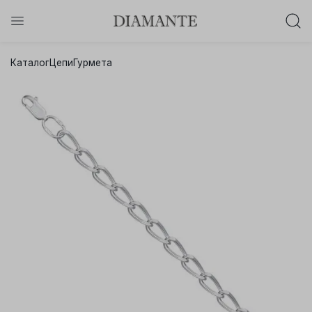
Баслет с бриллиантом в подарок!
Каталог
Цепи
Гурмета
Осталось:
0
0
0
0
:
:
:
дней
часов
минут
секунд
Хочу!