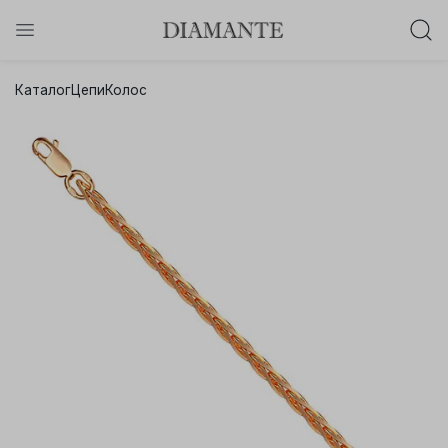
Баслет с бриллиантом в подарок!
Каталог
Цепи
Колос
Осталось:
0
0
0
0
:
:
:
дней
часов
минут
секунд
Хочу!