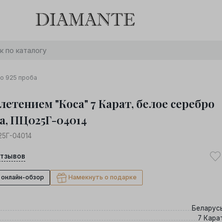
Баслет с бриллиантом в подарок! Осталось:
0
0
0
0
:
:
:
дней
часов
минут
секунд
Хочу!
ро 925 проба
летением "Коса" 7 Карат, белое серебро
а, ПЦ025Г-04014
5Г-04014
тзывов
 онлайн-обзор
Намекнуть о подарке
Беларус
7 Кара