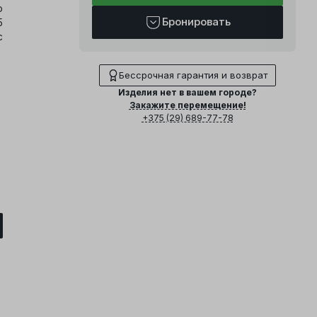
о
Бронировать
5
с
Бессрочная гарантия и возврат
Изделия нет в вашем городе?
Закажите перемещение!
+375 (29) 689-77-78