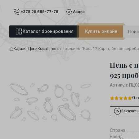
+375 29 689-77-78
Акции
Каталог бронирования
Купить онлайн
Каталог
Цепи
Коса
Цепь с плетением "Коса" 7 Карат, белое сереб
Цепь с п
925 проб
Артикул:
ПЦ02
0
о
Заказать
Страна
Бренд