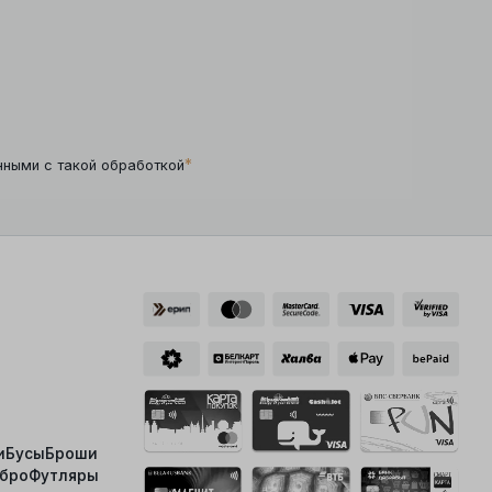
*
нными с такой обработкой
и
Бусы
Броши
ебро
Футляры