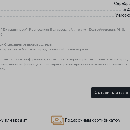
Серебр
92
Унисек
"Диамантпром", Республика Беларусь, г. Минск, ул. Долгобродская, 16-6,
10
ок 6 месяцев от производителя.
я
гарантия от Частного предприятия «Платина-Груп»
.
нная на сайте информация, касающаяся характеристик, стоимости товаров,
елий, носит информационный характер и ни при каких условиях не является
той.
Оставить отзыв
ку или кредит
Подарочным сертификатом