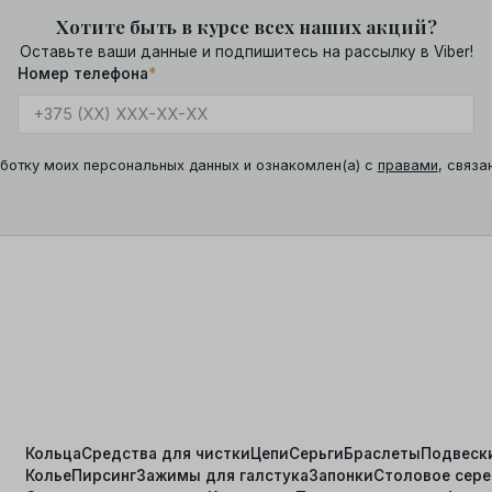
Хотите быть в курсе всех наших акций?
Оставьте ваши данные и подпишитесь на рассылку в Viber!
Номер телефона
*
ботку моих персональных данных и ознакомлен(а) с
правами
, связа
Кольца
Средства для чистки
Цепи
Серьги
Браслеты
Подвеск
Колье
Пирсинг
Зажимы для галстука
Запонки
Столовое сер
я