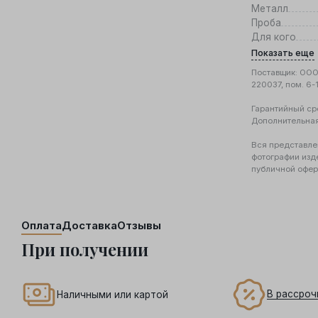
Металл
Проба
Для кого
Показать еще
Поставщик: ООО 
220037, пом. 6-
Гарантийный ср
Дополнительна
Вся представле
фотографии изд
публичной офер
Оплата
Доставка
Отзывы
При получении
В рассроч
Наличными или картой