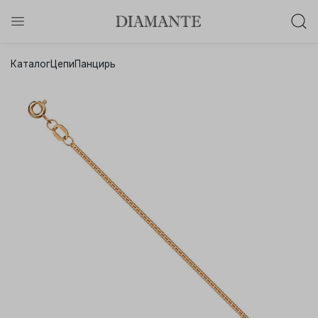
Баслет с бриллиантом в подарок!
Каталог
Цепи
Панцирь
Осталось:
0
0
0
0
:
:
:
дней
часов
минут
секунд
Хочу!