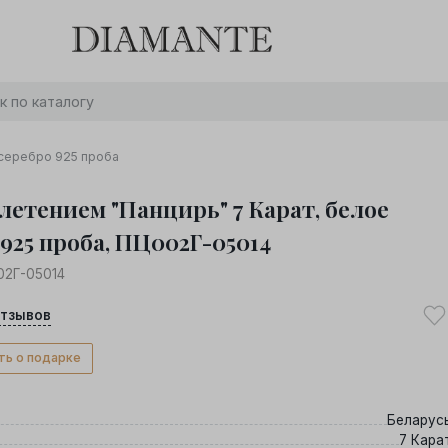
Баслет с бриллиантом в подарок! Осталось:
0
0
0
0
:
:
:
дней
часов
минут
секунд
Хочу!
 серебро 925 проба
плетением "Панцирь" 7 Карат, белое
 925 проба, ПЦ002Г-05014
02Г-05014
тзывов
ть о подарке
Беларус
7 Кара