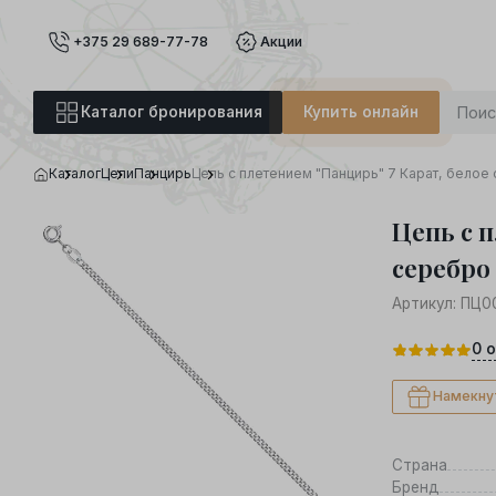
+375 29 689-77-78
Акции
Каталог бронирования
Купить онлайн
Каталог
Цепи
Панцирь
Цепь с плетением "Панцирь" 7 Карат, белое
Цепь с 
серебро
Артикул:
ПЦ0
0
о
Намекну
Страна
Бренд