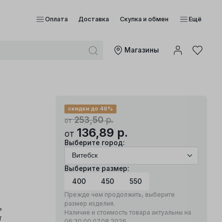
Оплата
Доставка
Скупка и обмен
Ещё
Mагазины
скидки до 46%
253,50
р.
от
136,89
р.
от
Выберите город:
Выберите размер:
400
450
550
Прежде чем продолжить, выберите
размер изделия.
ь
Наличие и стоимость товара актуальны на
т
06:30:00
07.08.2026