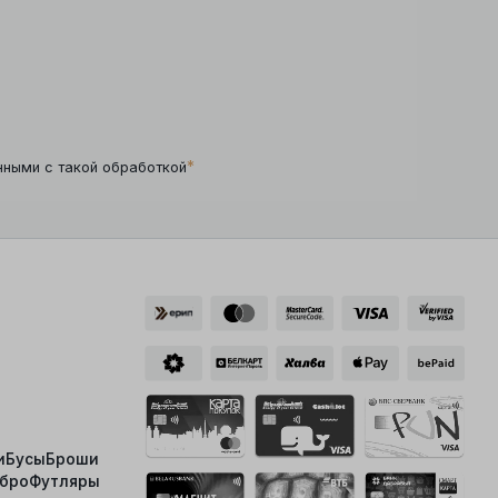
*
нными с такой обработкой
и
Бусы
Броши
ебро
Футляры