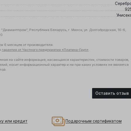
Серебр
92
Унисек
"Диамантпром", Республика Беларусь, г. Минск, ул. Долгобродская, 16-6,
10
ок 6 месяцев от производителя.
я
гарантия от Частного предприятия «Платина-Груп»
.
нная на сайте информация, касающаяся характеристик, стоимости товаров,
елий, носит информационный характер и ни при каких условиях не является
той.
Оставить отзыв
ку или кредит
Подарочным сертификатом