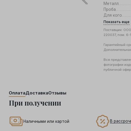
Металл
Проба
Для кого
Показать еще
Поставщик: ООО 
220037, пом. 6-
Гарантийный ср
Дополнительна
Вся представле
фотографии изд
публичной офер
Оплата
Доставка
Отзывы
При получении
В рассроч
Наличными или картой