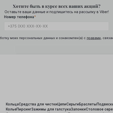
Хотите быть в курсе всех наших акций?
Оставьте ваши данные и подпишитесь на рассылку в Viber!
Номер телефона
*
ботку моих персональных данных и ознакомлен(а) с
правами
, связа
Кольца
Средства для чистки
Цепи
Серьги
Браслеты
Подвеск
Колье
Пирсинг
Зажимы для галстука
Запонки
Столовое сер
я