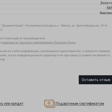
Золот
58
Унисек
"Диамантпром", Республика Беларусь, г. Минск, ул. Долгобродская, 16-6,
10
ок 6 месяцев от производителя.
я
гарантия от Частного предприятия «Платина-Груп»
.
нная на сайте информация, касающаяся характеристик, стоимости товаров,
елий, носит информационный характер и ни при каких условиях не является
той.
Оставить отзыв
ку или кредит
Подарочным сертификатом