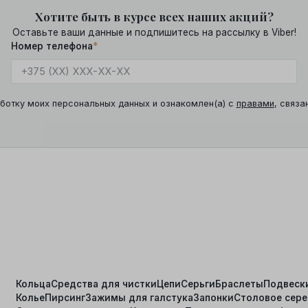
Хотите быть в курсе всех наших акций?
Оставьте ваши данные и подпишитесь на рассылку в Viber!
Номер телефона
*
ботку моих персональных данных и ознакомлен(а) с
правами
, связа
Кольца
Средства для чистки
Цепи
Серьги
Браслеты
Подвеск
Колье
Пирсинг
Зажимы для галстука
Запонки
Столовое сер
я