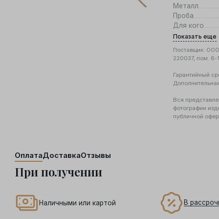
Металл
Проба
Для кого
Показать еще
Поставщик: ООО 
220037, пом. 6-
Гарантийный ср
Дополнительна
Вся представле
фотографии изд
публичной офер
Оплата
Доставка
Отзывы
При получении
В рассроч
Наличными или картой