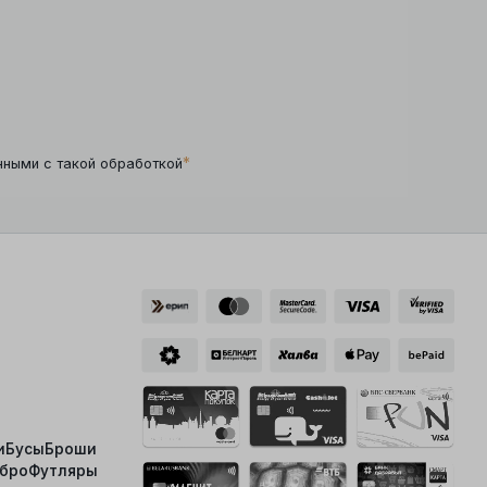
*
нными с такой обработкой
и
Бусы
Броши
ебро
Футляры