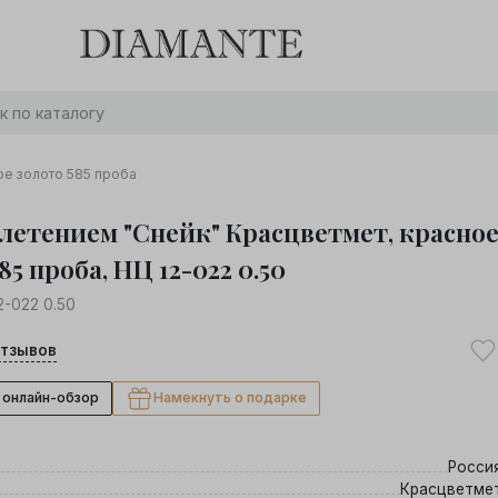
Баслет с бриллиантом в подарок! Осталось:
0
0
0
0
:
:
:
дней
часов
минут
секунд
Хочу!
ое золото 585 проба
плетением "Снейк" Красцветмет, красно
85 проба, НЦ 12-022 0.50
2-022 0.50
тзывов
 онлайн-обзор
Намекнуть о подарке
Росси
Красцветме