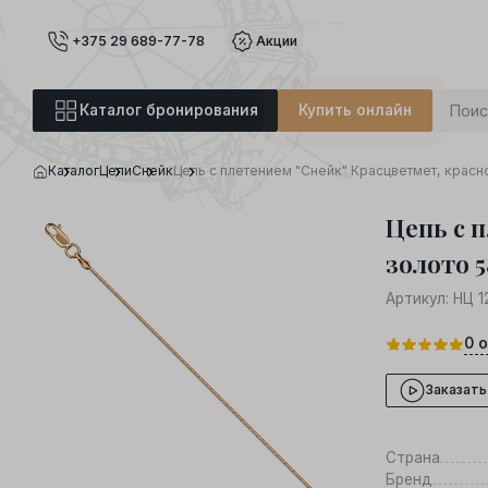
+375 29 689-77-78
Акции
Каталог бронирования
Купить онлайн
Каталог
Цепи
Снейк
Цепь с плетением "Снейк" Красцветмет, красн
Цепь с 
золото 5
Артикул:
НЦ 1
0
о
Заказать
Страна
Бренд