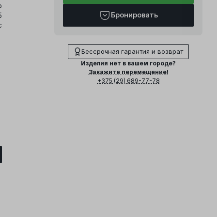
о
Бронировать
5
с
Бессрочная гарантия и возврат
Изделия нет в вашем городе?
Закажите перемещение!
+375 (29) 689-77-78