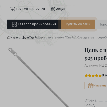
+375 29 689-77-78
Акции
Каталог бронирования
Купить онлайн
Каталог
Цепи
Снейк
Цепь с плетением "Снейк" Красцветмет, сере
Цепь с 
925 проб
Артикул:
НЦ 
0
о
Намекну
Страна
Бренд