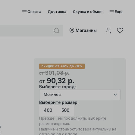
Оплата
Доставка
Скупка и обмен
Ещё
Mагазины
скидки от 46% до 70%
301,08
р.
от
90,32
р.
от
Выберите город:
Выберите размер:
400
500
Прежде чем продолжить, выберите
размер изделия.
я
Наличие и стоимость товара актуальны на
т
06:30:00
09.08.2026