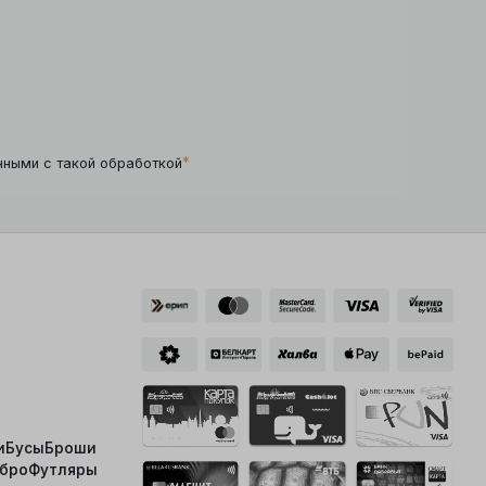
*
нными с такой обработкой
и
Бусы
Броши
ебро
Футляры