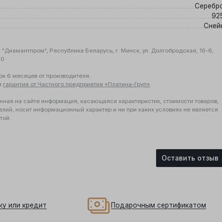
Серебр
92
я
Сней
"Диамантпром", Республика Беларусь, г. Минск, ул. Долгобродская, 16-6,
10
ок 6 месяцев от производителя.
я
гарантия от Частного предприятия «Платина-Груп»
.
нная на сайте информация, касающаяся характеристик, стоимости товаров,
елий, носит информационный характер и ни при каких условиях не является
той.
Оставить отзыв
ку или кредит
Подарочным сертификатом