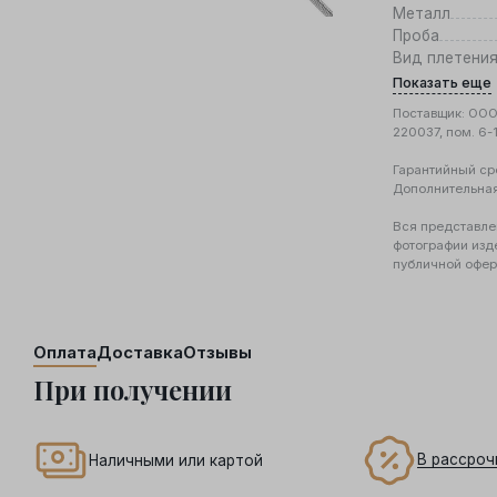
Металл
Проба
Вид плетени
Показать еще
Поставщик: ООО 
220037, пом. 6-
Гарантийный ср
Дополнительна
Вся представле
фотографии изд
публичной офер
Оплата
Доставка
Отзывы
При получении
В рассроч
Наличными или картой