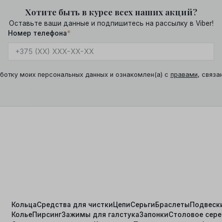
Хотите быть в курсе всех наших акций?
Оставьте ваши данные и подпишитесь на рассылку в Viber!
Номер телефона
*
ботку моих персональных данных и ознакомлен(а) с
правами
, связа
Кольца
Средства для чистки
Цепи
Серьги
Браслеты
Подвеск
Колье
Пирсинг
Зажимы для галстука
Запонки
Столовое сер
я