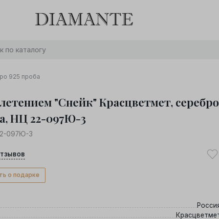
Баслет с бриллиантом в подарок! Осталось:
0
0
0
0
:
:
:
дней
часов
минут
секунд
Хочу!
бро 925 проба
плетением "Снейк" Красцветмет, серебро
а, НЦ 22-097Ю-3
22-097Ю-3
тзывов
ть о подарке
Росси
Красцветме