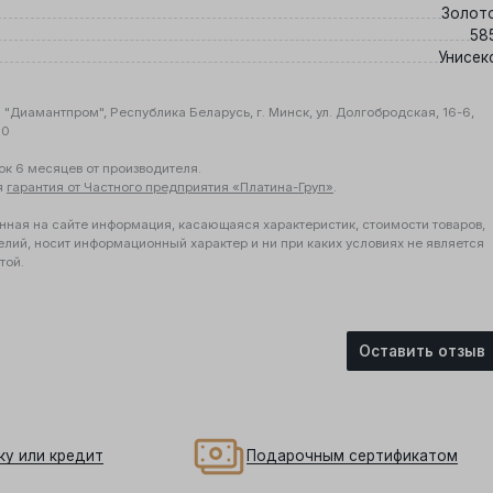
Золот
58
Унисек
"Диамантпром", Республика Беларусь, г. Минск, ул. Долгобродская, 16-6,
10
ок 6 месяцев от производителя.
я
гарантия от Частного предприятия «Платина-Груп»
.
нная на сайте информация, касающаяся характеристик, стоимости товаров,
елий, носит информационный характер и ни при каких условиях не является
той.
Оставить отзыв
ку или кредит
Подарочным сертификатом