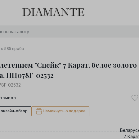
Баслет с бриллиантом в подарок! Осталось:
0
0
0
0
:
:
:
дней
часов
минут
секунд
Хочу!
то 585 проба
летением "Снейк" 7 Карат, белое золото
а, ПЦ078Г-02532
78Г-02532
тзывов
 онлайн-обзор
Намекнуть о подарке
Беларус
7 Кара