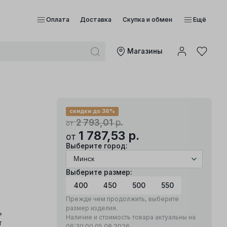
Оплата
Доставка
Скупка и обмен
Ещё
Mагазины
скидки до 36%
2 793,01
р.
от
1 787,53
р.
от
Выберите город:
Выберите размер:
400
450
500
550
Прежде чем продолжить, выберите
размер изделия.
ь
Наличие и стоимость товара актуальны на
т
06:30:00
05.08.2026