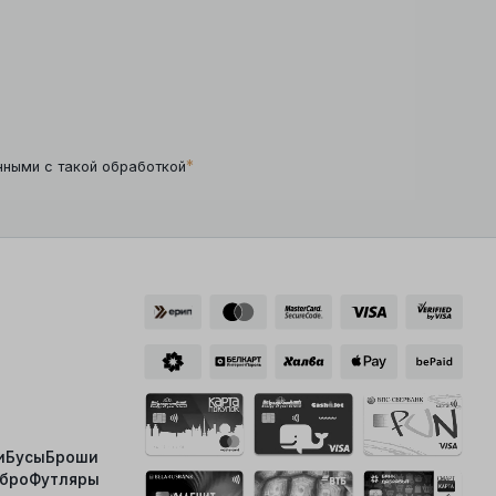
*
нными с такой обработкой
и
Бусы
Броши
ебро
Футляры