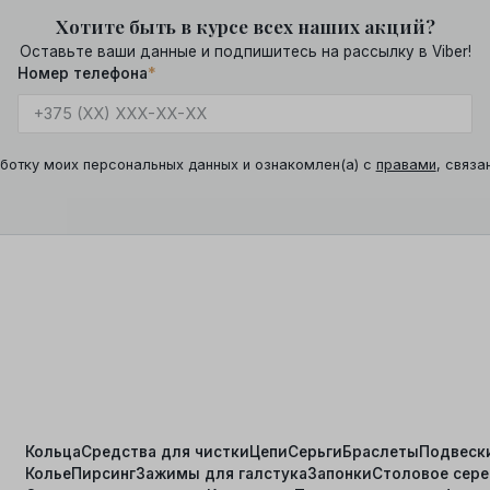
Хотите быть в курсе всех наших акций?
Оставьте ваши данные и подпишитесь на рассылку в Viber!
Номер телефона
*
ботку моих персональных данных и ознакомлен(а) с
правами
, связа
Кольца
Средства для чистки
Цепи
Серьги
Браслеты
Подвеск
Колье
Пирсинг
Зажимы для галстука
Запонки
Столовое сер
я