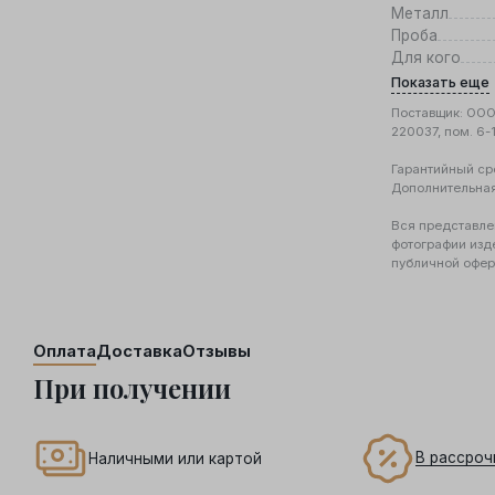
Металл
Проба
Для кого
Показать еще
Поставщик: ООО 
220037, пом. 6-
Гарантийный ср
Дополнительна
Вся представле
фотографии изд
публичной офер
Оплата
Доставка
Отзывы
При получении
В рассроч
Наличными или картой