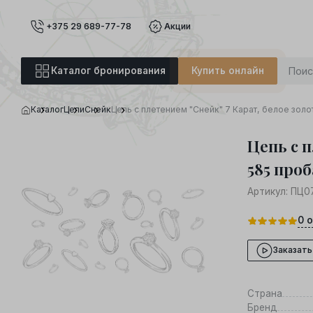
+375 29 689-77-78
Акции
Каталог бронирования
Купить онлайн
Каталог
Цепи
Снейк
Цепь с плетением "Снейк" 7 Карат, белое золо
Цепь с п
585 проб
Артикул:
ПЦ0
0
о
Заказать
Страна
Бренд