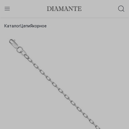
Баслет с бриллиантом в подарок!
Каталог
Цепи
Якорное
Осталось:
0
0
0
0
:
:
:
дней
часов
минут
секунд
Хочу!