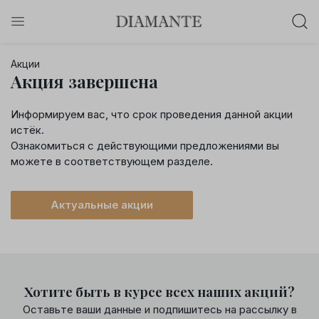
Баслет с бриллиантом в подарок!
Акции
Осталось:
Акция завершена
0
0
0
0
:
:
:
дней
часов
минут
секунд
Информируем вас, что срок проведения данной акции
Хочу!
истёк.
Ознакомиться с действующими предложениями вы
можете в соответствующем разделе.
Актуальные акции
Хотите быть в курсе всех наших акций?
Оставьте ваши данные и подпишитесь на рассылку в