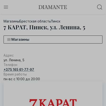
Баслет с бриллиантом в подарок!
Магазины
Брестская область
Пинск
Осталось:
7 КАРАТ, Пинск, ул. Ленина, 5
0
0
0
0
:
:
:
дней
часов
минут
секунд
Магазины
Хочу!
Адрес
ул. Ленина, 5
Телефон
+375 165 61-77-97
Время работы
пн-вс с 10:00 до 20:00