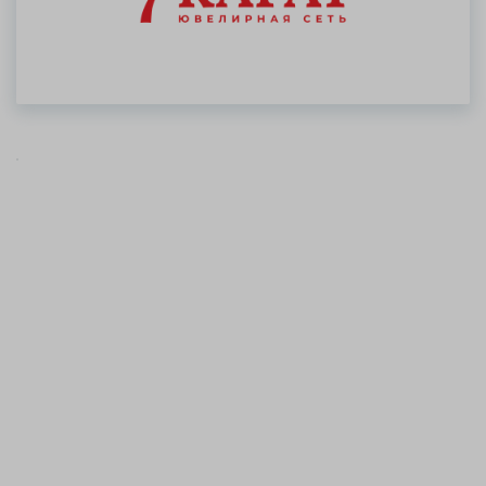
Обработка файлов
Cookie для работы
карты
Если вы хотите выбрать
пункт выдачи заказов
на карте, вам следует
дать согласие на
обработку
аналитические/
рекламные файлов
cookie в соответствии c
Политикой обработки
файлов cookie
.
Дать согласие