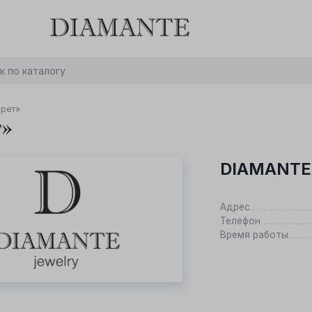
Баслет с бриллиантом в подарок! Осталось:
0
0
0
0
:
:
:
дней
часов
минут
секунд
Хочу!
крет»
т»
DIAMANTE,
Адрес
Телефон
Время работы