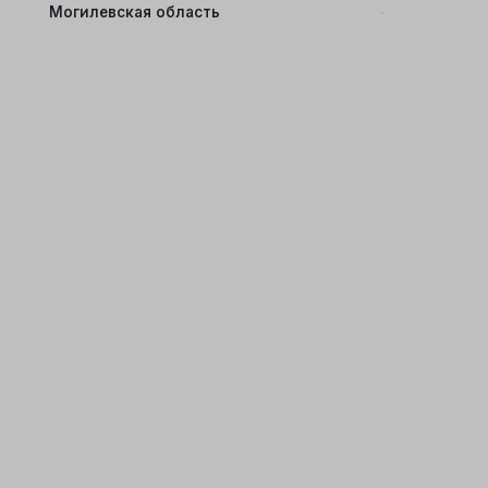
Могилевская область
Обр
файло
для 
к
Если 
выбрать 
заказов н
след
согл
обр
анали
рекламн
cookie в 
c
По
обрабо
co
Дать 