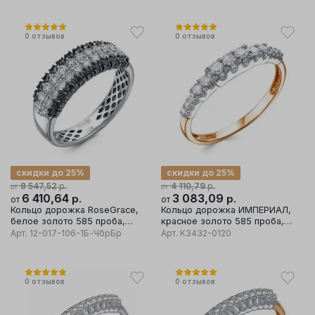
0
отзывов
0
отзывов
скидки до 25%
скидки до 25%
р.
р.
8 547,52
4 110,79
от
от
6 410,64
р.
3 083,09
р.
от
от
Кольцо дорожка RoseGrace,
Кольцо дорожка ИМПЕРИАЛ,
белое золото 585 проба,
красное золото 585 проба,
вставка бриллиант
вставка бриллиант
Арт.
12-017-106-1Б-ЧбрБр
Арт.
К3432-0120
0
отзывов
0
отзывов