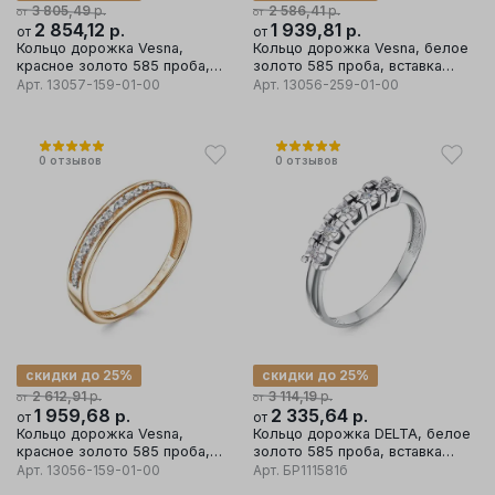
р.
р.
3 805,49
2 586,41
от
от
2 854,12
р.
1 939,81
р.
от
от
Кольцо дорожка Vesna,
Кольцо дорожка Vesna, белое
красное золото 585 проба,
золото 585 проба, вставка
вставка бриллиант
бриллиант
Арт.
13057-159-01-00
Арт.
13056-259-01-00
0
отзывов
0
отзывов
скидки до 25%
скидки до 25%
р.
р.
2 612,91
3 114,19
от
от
1 959,68
р.
2 335,64
р.
от
от
Кольцо дорожка Vesna,
Кольцо дорожка DELTA, белое
красное золото 585 проба,
золото 585 проба, вставка
вставка бриллиант
бриллиант
Арт.
13056-159-01-00
Арт.
БР111581б