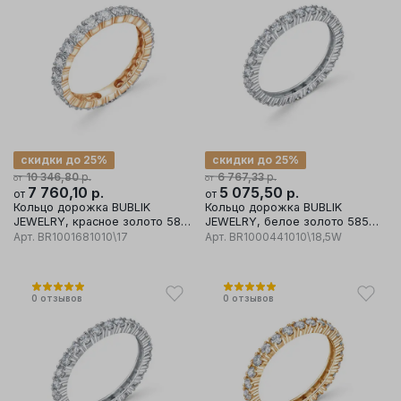
скидки до 25%
скидки до 25%
р.
р.
10 346,80
6 767,33
от
от
7 760,10
р.
5 075,50
р.
от
от
Кольцо дорожка BUBLIK
Кольцо дорожка BUBLIK
JEWELRY, красное золото 585
JEWELRY, белое золото 585
проба, вставка бриллиант
проба, вставка бриллиант
Арт.
BR1001681010\17
Арт.
BR1000441010\18,5W
0
отзывов
0
отзывов