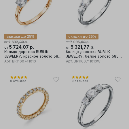
скидки до 25%
скидки до 25%
р.
р.
7 632,09
7 095,69
от
от
5 724,07
р.
5 321,77
р.
от
от
Кольцо дорожка BUBLIK
Кольцо дорожка BUBLIK
JEWELRY, красное золото 585
JEWELRY, белое золото 585
проба, вставка бриллиант
проба, вставка бриллиант
Арт.
BR1160741010
Арт.
BR1160711010W
0
отзывов
0
отзывов