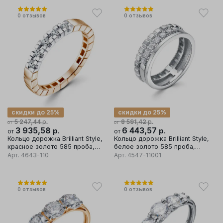
0
отзывов
0
отзывов
скидки до 25%
скидки до 25%
р.
р.
5 247,44
8 591,42
от
от
3 935,58
р.
6 443,57
р.
от
от
Кольцо дорожка Brilliant Style,
Кольцо дорожка Brilliant Style,
красное золото 585 проба,
белое золото 585 проба,
вставка бриллиант
вставка бриллиант
Арт.
4643-110
Арт.
4547-11001
0
отзывов
0
отзывов