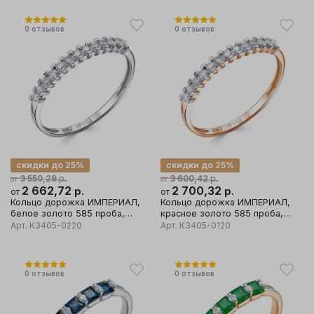
0
отзывов
0
отзывов
скидки до 25%
скидки до 25%
р.
р.
3 550,29
3 600,42
от
от
2 662,72
р.
2 700,32
р.
от
от
Кольцо дорожка ИМПЕРИАЛ,
Кольцо дорожка ИМПЕРИАЛ,
белое золото 585 проба,
красное золото 585 проба,
вставка бриллиант
вставка бриллиант
Арт.
К3405-0220
Арт.
К3405-0120
0
отзывов
0
отзывов