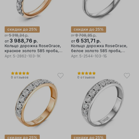
скидки до 25%
скидки до 25%
р.
р.
5 318,34
8 708,95
от
от
3 988,76
р.
6 531,71
р.
от
от
Кольцо дорожка RoseGrace,
Кольцо дорожка RoseGrace,
красное золото 585 проба,
белое золото 585 проба,
вставка бриллиант
вставка бриллиант
Арт.
5-2862-103-1К
Арт.
5-2544-103-1Б
0
отзывов
0
отзывов
скидки до 25%
скидки до 25%