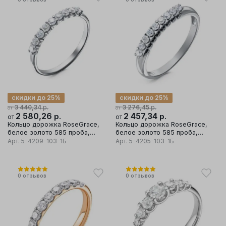
скидки до 25%
скидки до 25%
р.
р.
3 440,34
3 276,45
от
от
2 580,26
р.
2 457,34
р.
от
от
Кольцо дорожка RoseGrace,
Кольцо дорожка RoseGrace,
белое золото 585 проба,
белое золото 585 проба,
вставка бриллиант
вставка бриллиант
Арт.
5-4209-103-1Б
Арт.
5-4205-103-1Б
0
отзывов
0
отзывов