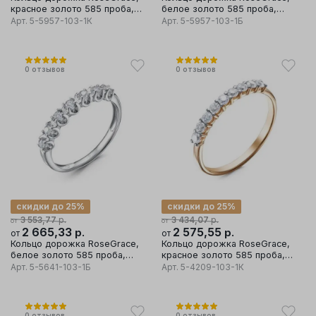
красное золото 585 проба,
белое золото 585 проба,
вставка бриллиант
вставка бриллиант
Арт.
5-5957-103-1К
Арт.
5-5957-103-1Б
0
отзывов
0
отзывов
скидки до 25%
скидки до 25%
р.
р.
3 553,77
3 434,07
от
от
2 665,33
р.
2 575,55
р.
от
от
Кольцо дорожка RoseGrace,
Кольцо дорожка RoseGrace,
белое золото 585 проба,
красное золото 585 проба,
вставка бриллиант
вставка бриллиант
Арт.
5-5641-103-1Б
Арт.
5-4209-103-1К
0
отзывов
0
отзывов