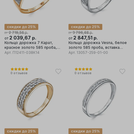
скидки до 25%
скидки до 25%
р.
р.
2 719,56
3 796,68
от
от
2 039,67
р.
2 847,51
р.
от
от
Кольцо дорожка 7 Карат,
Кольцо дорожка Vesna, белое
красное золото 585 проба,
золото 585 проба, вставка
вставка бриллиант
бриллиант
Арт.
П12411-038К14
Арт.
13057-259-01-00
0
отзывов
0
отзывов
скидки до 25%
скидки до 25%