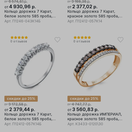
р.
р.
6 574,61
3 169,36
от
от
4 930,96
р.
2 377,02
р.
от
от
Кольцо дорожка 7 Карат,
Кольцо дорожка 7 Карат,
белое золото 585 проба,
красное золото 585 проба,
вставка бриллиант
вставка бриллиант
Арт.
П1246-043К14Б
Арт.
П12412-057К14
0
отзывов
0
отзывов
скидки до 25%
скидки до 25%
р.
р.
3 172,58
4 747,77
от
от
2 379,44
р.
3 560,83
р.
от
от
Кольцо дорожка 7 Карат,
Кольцо дорожка ИМПЕРИАЛ,
белое золото 585 проба,
красное золото 585 проба,
вставка бриллиант
вставка бриллиант
Арт.
П12412-057К14Б
Арт.
К3433-0120\30