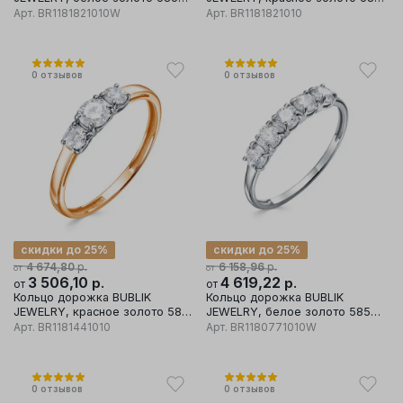
проба, вставка бриллиант
проба, вставка бриллиант
Арт.
BR1181821010W
Арт.
BR1181821010
0
отзывов
0
отзывов
скидки до 25%
скидки до 25%
р.
р.
4 674,80
6 158,96
от
от
3 506,10
р.
4 619,22
р.
от
от
Кольцо дорожка BUBLIK
Кольцо дорожка BUBLIK
JEWELRY, красное золото 585
JEWELRY, белое золото 585
проба, вставка бриллиант
проба, вставка бриллиант
Арт.
BR1181441010
Арт.
BR1180771010W
0
отзывов
0
отзывов