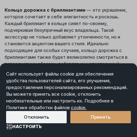
Кольцо дорожка с бриллиантами
— это украшение,
которое сочетает в себе элегантность и роскошь.
Каждый бриллиант в кольце сияет по-своему,
подчеркивая безупречный вкус владельца. Такой
аксессуар не только добавляет утонченности, но и
становится акцентом вашего стиля. Идеально
подходящее для особых случаев, кольцо дорожка с
бриллиантами также будет великолепно смотреться в
повседневных образах, добавляя им неповторимый
блеск.
Сайт использует файлы cookie для обеспечения
удобства пользователей сайта, его улучшения,
Почему стоит выбрать кольцо
предоставления персонализированных рекомендаций.
дорожку с бриллиантами?
Вы можете принять все cookie, отклонить
необязательные или настроить их. Подробнее в
Политике обработки файлов
cookie.
Бриллианты — это символ вечной красоты, ценности и
элегантности. Кольцо дорожка с бриллиантами придает
Отклонить
Принять
любому образу утонченную роскошь и великолепие.
НАСТРОИТЬ
Драгоценные камни, аккуратно размещенные в дорожку,
Главная
Каталог
Избранное
Корзина
Войти
создают идеальное сияние, которое не останется