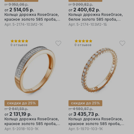
р.
р.
3 352,06
3 200,82
от
от
2 514,05
р.
2 400,62
р.
от
от
Кольцо дорожка RoseGrace,
Кольцо дорожка RoseGrace,
красное золото 585 проба,
белое золото 585 проба,
вставка бриллиант
вставка бриллиант
Арт.
5-2174-103И2-1К
Арт.
5-2174-103И2-1Б
0
отзывов
0
отзывов
скидки до 25%
скидки до 25%
р.
р.
2 841,59
4 580,97
от
от
2 131,19
р.
3 435,73
р.
от
от
Кольцо дорожка RoseGrace,
Кольцо дорожка RoseGrace,
красное золото 585 проба,
красное золото 585 проба,
вставка бриллиант
вставка бриллиант
Арт.
5-2018-103-1К
Арт.
5-1970-103-1К