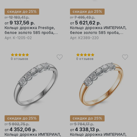
скидки до 25%
скидки до 25%
р.
р.
12 183,41
7 495,49
от
от
9 137,56
р.
5 621,62
р.
от
от
Кольцо дорожка Prestige,
Кольцо дорожка ИМПЕРИАЛ,
белое золото 585 проба,
белое золото 585 проба,
вставка бриллиант
вставка бриллиант
Арт.
К-1205-02
Арт.
К2389-220
0
отзывов
0
отзывов
скидки до 25%
скидки до 25%
р.
р.
5 802,75
5 784,17
от
от
4 352,06
р.
4 338,13
р.
от
от
Кольцо дорожка ИМПЕРИАЛ,
Кольцо дорожка ИМПЕРИАЛ,