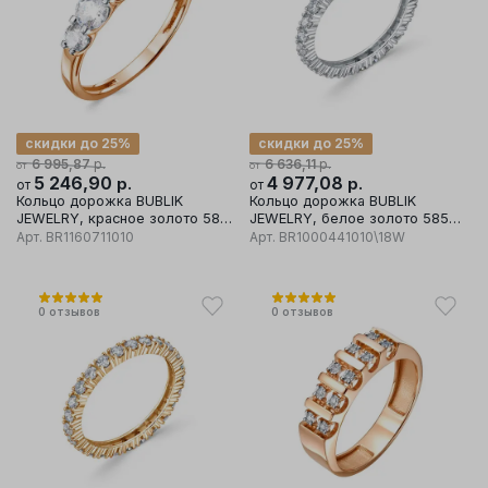
скидки до 25%
скидки до 25%
р.
р.
6 995,87
6 636,11
от
от
5 246,90
р.
4 977,08
р.
от
от
Кольцо дорожка BUBLIK
Кольцо дорожка BUBLIK
JEWELRY, красное золото 585
JEWELRY, белое золото 585
проба, вставка бриллиант
проба, вставка бриллиант
Арт.
BR1160711010
Арт.
BR1000441010\18W
0
отзывов
0
отзывов