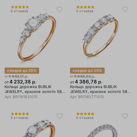
0
отзывов
0
отзывов
скидки до 25%
скидки до 25%
р.
р.
5 643,17
5 849,04
от
от
4 232,38
р.
4 386,78
р.
от
от
Кольцо дорожка BUBLIK
Кольцо дорожка BUBLIK
JEWELRY, красное золото 585
JEWELRY, красное золото 585
проба, вставка бриллиант
проба, вставка бриллиант
Арт.
BR1181831010
Арт.
BR1180771010
0
отзывов
0
отзывов