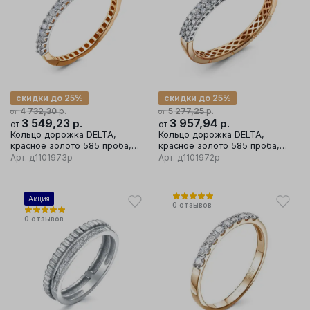
скидки до 25%
скидки до 25%
р.
р.
4 732,30
5 277,25
от
от
3 549,23
р.
3 957,94
р.
от
от
Кольцо дорожка DELTA,
Кольцо дорожка DELTA,
красное золото 585 проба,
красное золото 585 проба,
вставка бриллиант
вставка бриллиант
Арт.
д1101973р
Арт.
д1101972р
Акция
0
отзывов
0
отзывов