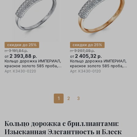
скидки до 25%
скидки до 25%
р.
р.
3 191,84
3 207,09
от
от
2 393,88
р.
2 405,32
р.
от
от
Кольцо дорожка ИМПЕРИАЛ,
Кольцо дорожка ИМПЕРИАЛ,
красное золото 585 проба,
красное золото 585 проба,
вставка бриллиант
вставка бриллиант
Арт.
К3430-0220
Арт.
К3430-0120
1
2
3
Кольцо дорожка с бриллиантами:
Изысканная Элегантность и Блеск