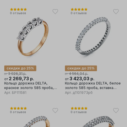
0
отзывов
0
отзывов
скидки до 25%
скидки до 25%
р.
р.
3 026,31
4 564,04
от
от
2 269,73
р.
3 423,03
р.
от
от
Кольцо дорожка DELTA,
Кольцо дорожка DELTA, белое
красное золото 585 проба,
золото 585 проба, вставка
вставка бриллиант
бриллиант
Арт.
БР111581
Арт.
д1101973рб
0
отзывов
0
отзывов