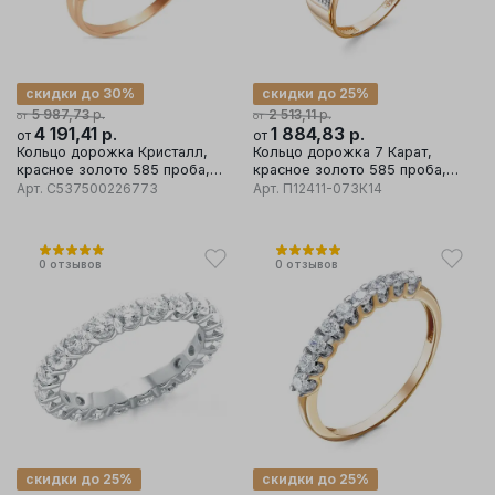
скидки до 30%
скидки до 25%
р.
р.
5 987,73
2 513,11
от
от
4 191,41
р.
1 884,83
р.
от
от
Кольцо дорожка Кристалл,
Кольцо дорожка 7 Карат,
красное золото 585 проба,
красное золото 585 проба,
вставка бриллиант
вставка бриллиант
Арт.
C537500226773
Арт.
П12411-073К14
0
отзывов
0
отзывов
скидки до 25%
скидки до 25%