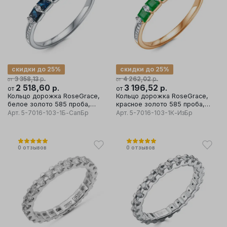
скидки до 25%
скидки до 25%
р.
р.
3 358,13
4 262,02
от
от
2 518,60
р.
3 196,52
р.
от
от
Кольцо дорожка RoseGrace,
Кольцо дорожка RoseGrace,
белое золото 585 проба,
красное золото 585 проба,
вставка бриллиант/сапфир
вставка бриллиант/изумруд
Арт.
5-7016-103-1Б-СапБр
Арт.
5-7016-103-1К-ИзБр
0
отзывов
0
отзывов