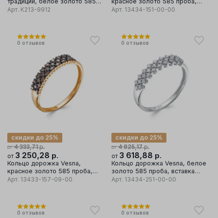
традиции, белое золото 585
красное золото 585 проба,
проба, вставка бриллиант
вставка бриллиант
Арт.
К213-9912
Арт.
13434-151-00-00
0
отзывов
0
отзывов
скидки до 25%
скидки до 25%
р.
р.
4 333,71
4 825,17
от
от
3 250,28
р.
3 618,88
р.
от
от
Кольцо дорожка Vesna,
Кольцо дорожка Vesna, белое
красное золото 585 проба,
золото 585 проба, вставка
вставка бриллиант
бриллиант
Арт.
13433-157-09-00
Арт.
13434-251-00-00
0
отзывов
0
отзывов