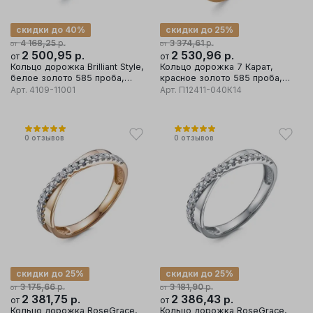
скидки до 40%
скидки до 25%
р.
р.
4 168,25
3 374,61
от
от
2 500,95
р.
2 530,96
р.
от
от
Кольцо дорожка Brilliant Style,
Кольцо дорожка 7 Карат,
белое золото 585 проба,
красное золото 585 проба,
вставка бриллиант
вставка бриллиант
Арт.
4109-11001
Арт.
П12411-040К14
0
отзывов
0
отзывов
скидки до 25%
скидки до 25%
р.
р.
3 175,66
3 181,90
от
от
2 381,75
р.
2 386,43
р.
от
от
Кольцо дорожка RoseGrace,
Кольцо дорожка RoseGrace,