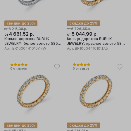
скидки до 25%
скидки до 25%
р.
р.
6 215,36
6 726,65
от
от
4 661,52
р.
5 044,99
р.
от
от
Кольцо дорожка BUBLIK
Кольцо дорожка BUBLIK
JEWELRY, белое золото 585
JEWELRY, красное золото 585
проба, вставка бриллиант
проба, вставка бриллиант
Арт.
BR1000441010\17W
Арт.
BR1000441010\17,5
0
отзывов
0
отзывов
скидки до 25%
скидки до 25%
р.
р.
6 651,97
6 314,91