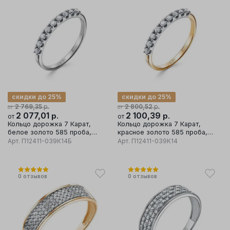
скидки до 25%
скидки до 25%
р.
р.
2 769,35
2 800,52
от
от
2 077,01
р.
2 100,39
р.
от
от
Кольцо дорожка 7 Карат,
Кольцо дорожка 7 Карат,
белое золото 585 проба,
красное золото 585 проба,
вставка бриллиант
вставка бриллиант
Арт.
П12411-039К14Б
Арт.
П12411-039К14
0
отзывов
0
отзывов