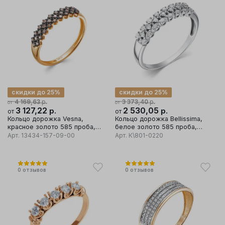
скидки до 25%
скидки до 25%
р.
р.
4 169,63
3 373,40
от
от
3 127,22
р.
2 530,05
р.
от
от
Кольцо дорожка Vesna,
Кольцо дорожка Bellissima,
красное золото 585 проба,
белое золото 585 проба,
вставка бриллиант
вставка бриллиант
Арт.
13434-157-09-00
Арт.
К\801-0220
0
отзывов
0
отзывов