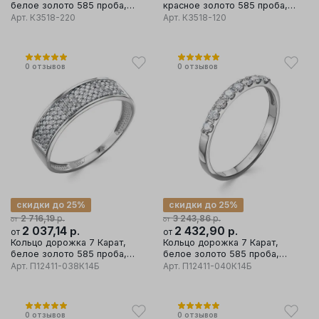
белое золото 585 проба,
красное золото 585 проба,
вставка бриллиант
вставка бриллиант
Арт.
К3518-220
Арт.
К3518-120
0
отзывов
0
отзывов
скидки до 25%
скидки до 25%
р.
р.
2 716,19
3 243,86
от
от
2 037,14
р.
2 432,90
р.
от
от
Кольцо дорожка 7 Карат,
Кольцо дорожка 7 Карат,
белое золото 585 проба,
белое золото 585 проба,
вставка бриллиант
вставка бриллиант
Арт.
П12411-038К14Б
Арт.
П12411-040К14Б
0
отзывов
0
отзывов