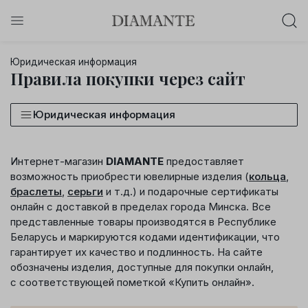
Баслет с бриллиантом в подарок!
Юридическая информация
Осталось:
Правила покупки через сайт
0
0
0
0
:
:
:
дней
часов
минут
секунд
Юридическая информация
Хочу!
Интернет-магазин
DIAMANTE
предоставляет
возможность приобрести ювелирные изделия (
кольца
,
браслеты
,
серьги
и т.д.) и подарочные сертификаты
онлайн с доставкой в пределах города Минска. Все
представленные товары производятся в Республике
Беларусь и маркируются кодами идентификации, что
гарантирует их качество и подлинность. На сайте
обозначены изделия, доступные для покупки онлайн,
с соответствующей пометкой «Купить онлайн».