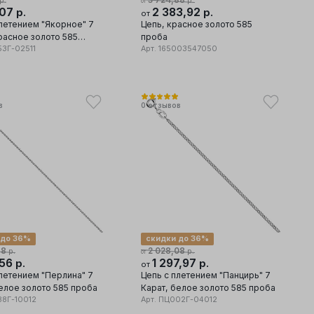
3 724,88
р.
р.
от
,07
2 383,92
р.
р.
от
плетением "Якорное" 7
Цепь, красное золото 585
расное золото 585
проба
3Г-02511
Арт.
165003547050
в
0
отзывов
 до 36%
скидки до 36%
88
2 028,08
р.
р.
от
,56
1 297,97
р.
р.
от
плетением "Перлина" 7
Цепь с плетением "Панцирь" 7
елое золото 585 проба
Карат, белое золото 585 проба
8Г-10012
Арт.
ПЦ002Г-04012