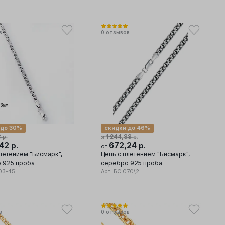
в
0
отзывов
 до 30%
скидки до 46%
8
1 244,88
р.
р.
от
,42
672,24
р.
р.
от
летением "Бисмарк",
Цепь с плетением "Бисмарк",
 925 проба
серебро 925 проба
03-45
Арт.
БС 070\2
в
0
отзывов