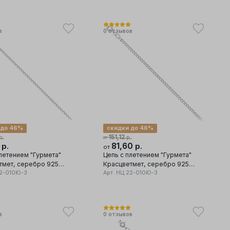
в
0
отзывов
 до 46%
скидки до 46%
151,12
р.
р.
от
1
81,60
р.
р.
от
летением "Гурмета"
Цепь с плетением "Гурмета"
еребро 925
Красцветмет, серебро 925
2-010Ю-3
проба
Арт.
НЦ 22-010Ю-3
в
0
отзывов