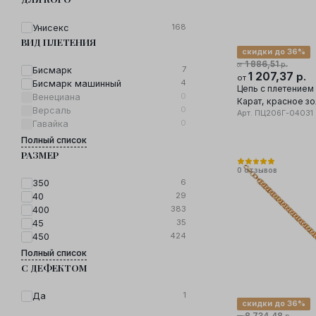
168
Унисекс
ВИД ПЛЕТЕНИЯ
скидки до 36%
1 886,51
р.
от
7
Бисмарк
1 207,37
р.
от
4
Бисмарк машинный
Цепь с плетением
0
Венециана
Карат, красное зо
0
Версаль
проба
Арт.
ПЦ206Г-04031
0
Гавайка
Полный список
РАЗМЕР
0
отзывов
6
350
29
40
383
400
35
45
424
450
Полный список
С ДЕФЕКТОМ
1
Да
скидки до 36%