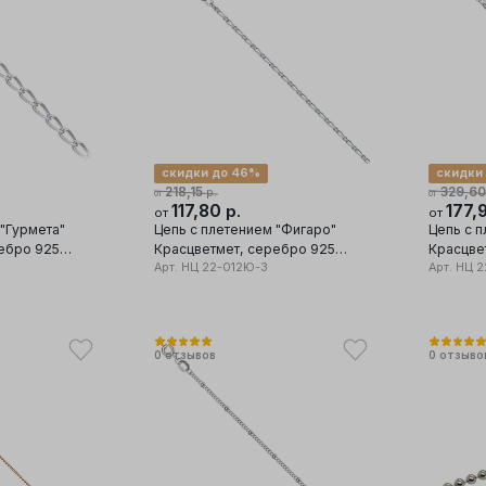
скидки до 46%
скидки
218,15
329,60
р.
от
от
117,80
177,
р.
от
от
 "Гурмета"
Цепь с плетением "Фигаро"
Цепь с 
Красцветмет, серебро 925
Красцветмет, с
проба
Арт.
НЦ 22-012Ю-3
проба
Арт.
НЦ 2
0
отзывов
0
отзыво