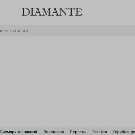
Баслет с бриллиантом в подарок! Осталось:
0
0
0
0
:
:
:
дней
часов
минут
секунд
Хочу!
Бисмарк машинный
Венециана
Версаль
Гавайка
Гарибальд