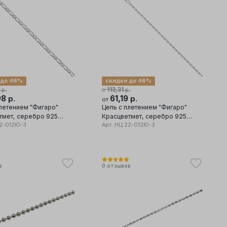
 до 46%
скидки до 46%
113,31
р.
р.
от
98
61,19
р.
р.
от
плетением "Фигаро"
Цепь с плетением "Фигаро"
еребро 925
Красцветмет, серебро 925
2-012Ю-3
проба
Арт.
НЦ 22-012Ю-3
в
0
отзывов