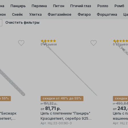
на
Панцирь
Перлина
Питон
Птичий глаз
Ролло
Ромб
ион
Снейк
Улитка
Фантазийное
Фигаро
Форцатина
Ца
Очистить фильтры
0
отзывов
0
отзыво
о 55%
скидки от 46% до 55%
скидки
151,32
450,8
р.
от
от
81,71
243
р.
от
от
 "Бисмарк
Цепь с плетением "Панцирь"
Цепь с 
ветмет,
Красцветмет, серебро 925
машинны
ба
проба
Арт.
НЦ 22-003Ю-3
серебро
Арт.
НЦ 2