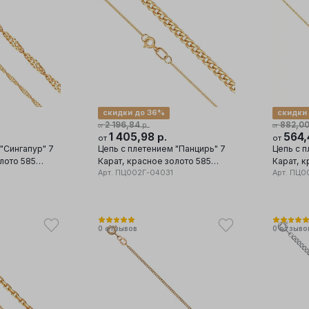
скидки до 36%
скидки
2 196,84
882,0
р.
от
от
1 405,98
564
р.
от
от
"Сингапур" 7
Цепь с плетением "Панцирь" 7
Цепь с п
лото 585
Карат, красное золото 585
Карат, к
проба
Арт.
ПЦ002Г-04031
проба
Арт.
ПЦ00
0
отзывов
0
отзыво