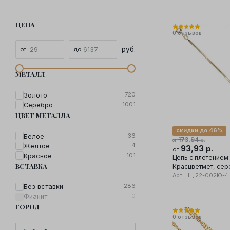
ЦЕНА
0
отзывов
руб.
МЕТАЛЛ
720
Золото
1001
Серебро
ЦВЕТ МЕТАЛЛА
скидки до 46%
36
Белое
173,94
р.
от
4
Желтое
93,93
р.
от
101
Красное
Цепь с плетением
ВСТАВКА
Красцветмет, серебро 925
проба
Арт.
НЦ 22-002Ю-4
286
Без вставки
0
Фианит
ГОРОД
0
отзывов