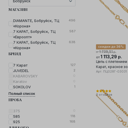
МАГАЗИН
496
DIAMANTE, Бобруйск, ТЦ
«Корона»
587
7 КАРАТ, Бобруйск, ТЦ
«Евроопт»
638
7 КАРАТ, Бобруйск, ТЦ
скидки до 36%
«Корона»
1 739,51
р.
от
БРЕНД
1 113,29
р.
от
Цепь с плетением 
127
7 Карат
Карат, красное зо
2
JUVEDEL
проба
Арт.
ПЦ028Г-03031
0
KABAROVSKY
0
Karatov
1
SOKOLOV
Полный список
0
отзывов
ПРОБА
0
375
118
585
168
925
ДЛЯ КОГО