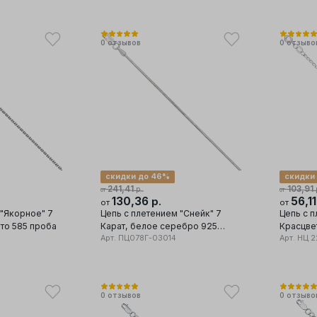
0
отзывов
0
отзыво
скидки до 46%
скидки
241,41
103,91
р.
от
от
130,36
56,1
р.
от
от
 "Якорное" 7
Цепь с плетением "Снейк" 7
Цепь с п
ото 585 проба
Карат, белое серебро 925
Красцветмет, с
проба
Арт.
ПЦ078Г-03014
проба
Арт.
НЦ 2
0
отзывов
0
отзыво