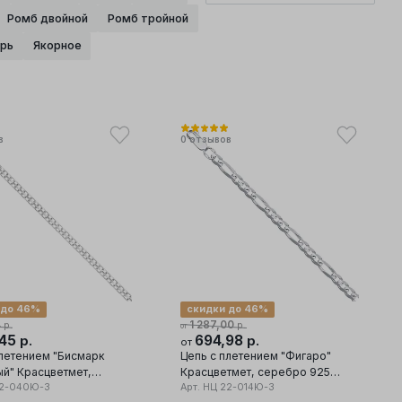
Ромб двойной
Ромб тройной
рь
Якорное
в
0
отзывов
 до 46%
скидки до 46%
4
1 287,00
р.
р.
от
,45
694,98
р.
р.
от
плетением "Бисмарк
Цепь с плетением "Фигаро"
й" Красцветмет,
Красцветмет, серебро 925
 925 проба
2-040Ю-3
проба
Арт.
НЦ 22-014Ю-3