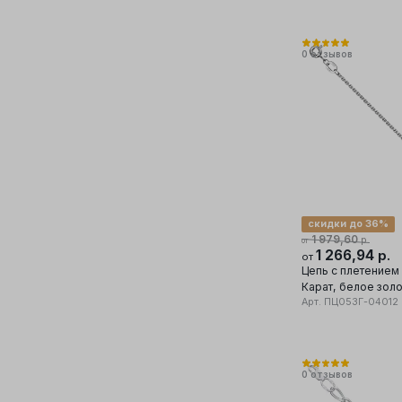
0
отзывов
скидки до 36%
1 979,60
р.
от
1 266,94
р.
от
Цепь с плетением
Карат, белое зол
Арт.
ПЦ053Г-04012
0
отзывов