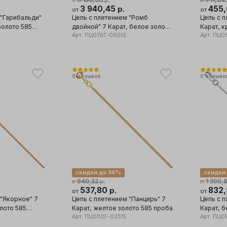
6 156,96
711,04
р.
от
от
3 940,45
455
р.
от
от
 "Гарибальди"
Цепь с плетением "Ромб
Цепь с 
золото 585
двойной" 7 Карат, белое золото
Карат, к
585 проба
Арт.
ПЦ076Г-05012
проба
Арт.
ПЦ05
0
отзывов
0
отзыво
скидки до 36%
скидки
840,32
1 300,
р.
от
от
537,80
832
р.
от
от
 "Якорное" 7
Цепь с плетением "Панцирь" 7
Цепь с 
лото 585
Карат, желтое золото 585 проба
Карат, б
Арт.
ПЦ002Г-02515
Арт.
ПЦ08