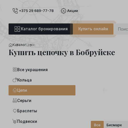
+375 29 689-77-78
Акции
Каталог бронирования
Купить онлайн
Каталог
Цепи
Купить цепочку в Бобруйске
Все украшения
Кольца
Цепи
Серьги
Браслеты
Подвески
Все
Бисмарк