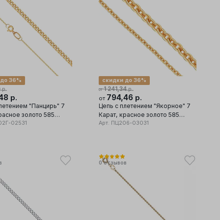
 до 36%
скидки до 36%
0
1 241,34
р.
р.
от
,48
794,46
р.
р.
от
летением "Панцирь" 7
Цепь с плетением "Якорное" 7
расное золото 585
Карат, красное золото 585
2Г-02531
проба
Арт.
ПЦ206-03031
в
0
отзывов