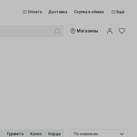
Оплата
Доставка
Скупка и обмен
Ещё
Mагазины
и
Гурмета
Колос
Корда
По новинкам