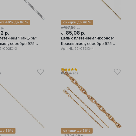
 от 46% до 66%
скидки до 46%
6
157,56
р.
р.
от
72
85,08
р.
р.
от
плетением "Панцирь"
Цепь с плетением "Якорное"
еребро 925
Красцветмет, серебро 925
2-002Ю-3
проба
Арт.
НЦ 22-053Ю-4
в
0
отзывов
 до 36%
скидки до 36%