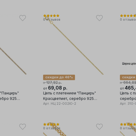
0
отзывов
0
отзыво
скидки до 46%
скидки
127,92
664,8
р.
от
от
69,08
465
р.
от
от
 "Панцирь"
Цепь с плетением "Панцирь"
Цепь с п
Красцветмет, серебро 925
серебро
проба
Арт.
НЦ 22-002Ю-2
Арт.
310-
0
отзывов
0
отзыво