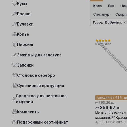
Бусы
Коса
Лав
Нон
Броши
Сингапур
Скорп
Город
:
Бобруйск
Булавки
Колье
0
отзывов
Пирсинг
Зажимы для галстука
Запонки
Столовое серебро
Сувенирная продукция
Средство для чистки юв.
скидки от 46% д
изделий
793,26
р.
от
356,97
р.
от
Комплекты
Цепь с плетением
машинный" Красц
Подарочный сертификат
серебро 925 про
Арт.
НЦ 22-073Ю-3