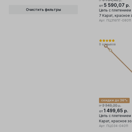
8 734,48
р.
от
5 590,07
р.
от
Очистить фильтры
Цепь с плетением
7 Карат, красное 
проба
Арт.
ПЦ316ПГ-08011
0
отзывов
скидки до 36%
2 343,20
р.
от
1 499,65
р.
от
Цепь с плетением
Карат, красное зо
проба
Арт.
ПЦ034-04011